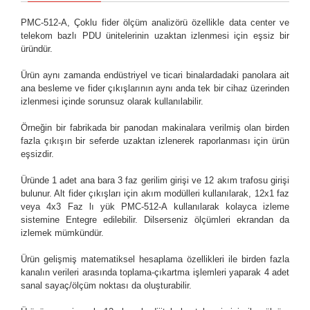
PMC-512-A, Çoklu fider ölçüm analizörü özellikle data center ve
telekom bazlı PDU ünitelerinin uzaktan izlenmesi için eşsiz bir
üründür.
Ürün aynı zamanda endüstriyel ve ticari binalardadaki panolara ait
ana besleme ve fider çıkışlarının aynı anda tek bir cihaz üzerinden
izlenmesi içinde sorunsuz olarak kullanılabilir.
Örneğin bir fabrikada bir panodan makinalara verilmiş olan birden
fazla çıkışın bir seferde uzaktan izlenerek raporlanması için ürün
eşsizdir.
Üründe 1 adet ana bara 3 faz gerilim girişi ve 12 akım trafosu girişi
bulunur. Alt fider çıkışları için akım modülleri kullanılarak, 12x1 faz
veya 4x3 Faz lı yük PMC-512-A kullanılarak kolayca izleme
sistemine Entegre edilebilir. Dilserseniz ölçümleri ekrandan da
izlemek mümkündür.
Ürün gelişmiş matematiksel hesaplama özellikleri ile birden fazla
kanalın verileri arasında toplama-çıkartma işlemleri yaparak 4 adet
sanal sayaç/ölçüm noktası da oluşturabilir.