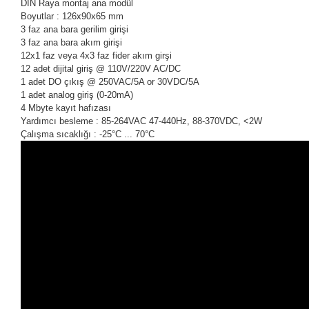
DIN Raya montaj ana modül
Boyutlar : 126x90x65 mm
3 faz ana bara gerilim girişi
3 faz ana bara akım girişi
12x1 faz veya 4x3 faz fider akım girşi
12 adet dijital giriş @ 110V/220V AC/DC
1 adet DO çıkış @ 250VAC/5A or 30VDC/5A
1 adet analog giriş (0-20mA)
4 Mbyte kayıt hafızası
Yardımcı besleme : 85-264VAC 47-440Hz, 88-370VDC, <2W
Çalışma sıcaklığı : -25°C ... 70°C