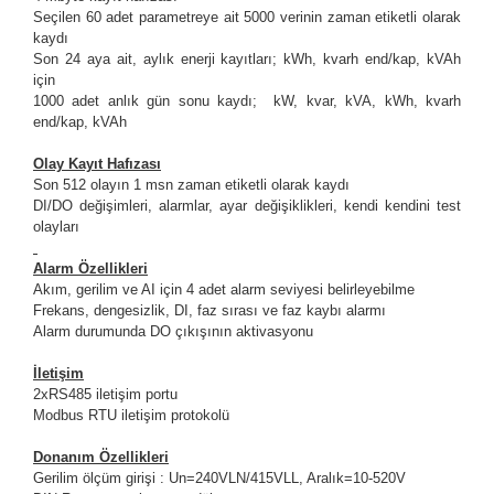
Seçilen 60 adet parametreye ait 5000 verinin zaman etiketli olarak
kaydı
Son 24 aya ait, aylık enerji kayıtları; kWh, kvarh end/kap, kVAh
için
1000 adet anlık gün sonu kaydı; kW, kvar, kVA, kWh, kvarh
end/kap, kVAh
Olay Kayıt Hafızası
Son 512 olayın 1 msn zaman etiketli olarak kaydı
DI/DO değişimleri, alarmlar, ayar değişiklikleri, kendi kendini test
olayları
Alarm Özellikleri
Akım, gerilim ve AI için 4 adet alarm seviyesi belirleyebilme
Frekans, dengesizlik, DI, faz sırası ve faz kaybı alarmı
Alarm durumunda DO çıkışının aktivasyonu
İletişim
2xRS485 iletişim portu
Modbus RTU iletişim protokolü
Donanım Özellikleri
Gerilim ölçüm girişi : Un=240VLN/415VLL, Aralık=10-520V