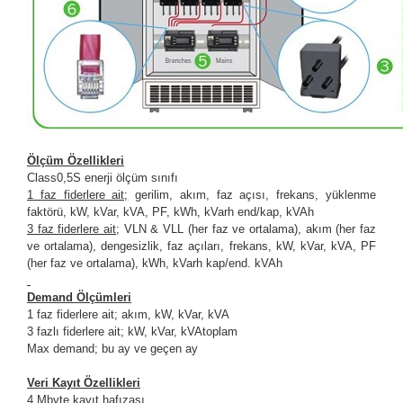
Ölçüm Özellikleri
Class0,5S enerji ölçüm sınıfı
1 faz fiderlere ait;
gerilim, akım, faz açısı, frekans, yüklenme
faktörü, kW, kVar, kVA, PF, kWh, kVarh end/kap, kVAh
3 faz fiderlere ait
; VLN & VLL (her faz ve ortalama), akım (her faz
ve ortalama), dengesizlik, faz açıları, frekans, kW, kVar, kVA, PF
(her faz ve ortalama), kWh, kVarh kap/end. kVAh
Demand Ölçümleri
1 faz fiderlere ait; akım, kW, kVar, kVA
3 fazlı fiderlere ait; kW, kVar, kVAtoplam
Max demand; bu ay ve geçen ay
Veri Kayıt Özellikleri
4 Mbyte kayıt hafızası