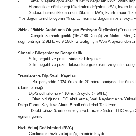
- Temel bileşene göre enerji tüketim değerleri: kWh, kvarh Imp
- Harmonikler dâhil enerji tüketimleri değerleri: kWh, kvarh Im
- Sadece harmoniklerin enerji tüketimi: kWh, kvarh Import/Exp
* % değeri temel bileşenin % si, U/I nominal değerinin % si veya R
2kHz - 150kHz Aralığında Oluşan Emisyon Ölçümleri
(Conducte
- Gerçek zamanlı genlik (150/180 Döngü) ve Maks., Min., Ort. 
segmenti için 2-9kHz ve 9-150kHz aralığı için Web Arayüzünden anali
Simetrik Bileşenler ve Dengesizlik
- Sıfır, negatif ve pozitif simetrik bileşenler
- Sıfır, negatif ve pozitif bileşenlere göre akım ve gerilim denge
Transient ve Dip/Swell Kayıtları
- Bir periyodda 1024 örnek ile 20 micro-saniyede bir örneklem
izleme olanağı
- Dip/Swell izleme @ 10ms (½ cycle @ 50Hz)
- Olay olduğunda; DO aktif etme, Veri Kaydetme ve Yüksek 
Dalga Formu Kaydı ve Alarm Email gönderimi Tetikleme
- Direkt cihaz üzerinden veya web arayüzünden; ITIC veya SE
eğrisini görme
Hızlı Voltaj Değişimleri (RVC)
- Gerilimdeki hızlı voltaj değişimlerinin kaydı