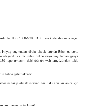
tandardı olan IEC61000-4-30 ED.3 ClassA standardında ölçer,
a ihtiyaç duymadan direkt olarak ürünün Ethernet portu
 ulaşabilir ve ölçümleri online veya kayıtlardan geriye
50160 raporlamasını dahi ürünün web arayüzünden takip
rün haline getirmektedir.
kalitesini takip etmek isteyen her türlü son kullanıcı için
icro-saniye de bir kayıt)