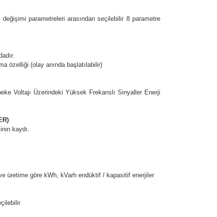
işimi parametreleri arasından seçilebilir 8 parametre
dadır.
elliği (olay anında başlatılabilir)
ke Voltajı Üzerindeki Yüksek Frekanslı Sinyaller Enerji
ER)
inin kaydı.
üretime göre kWh, kVarh endüktif / kapasitif enerjiler
ilebilir