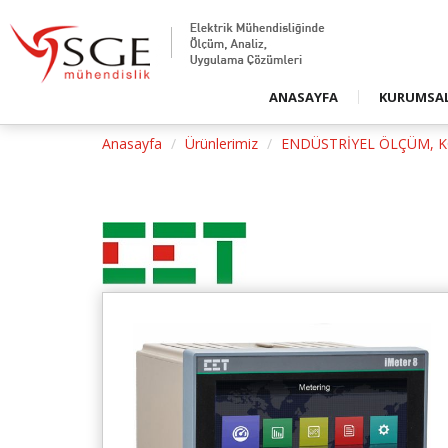
Firmamızd
Duyurular
Basında S
ANASAYFA
KURUMSA
Basında S
Anasayfa
Ürünlerimiz
ENDÜSTRİYEL ÖLÇÜM, 