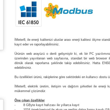
İMeter8, ile enerji kalitenizi uluslar arası enerji kalitesi ölçme s
kayıt eder ve raporlayabilirsiniz.
Ürünün web arayüzü o denli gelişmiştir ki, ek bir PC yazılımın
üzerinden yayınlanan web sayfasına, standart bir web browser ile
dönük olarak raporlama şeklinde takip edebilirsiniz. Hatta EN
edebilirsiniz.
Bu özellikleri ürünü, rakiplerine göre sektördeki en kullanıcı dostu ü
İMeter8, elektrik üretim, iletişim ve dağıtım şirketleri ile enerji 
mükemmel çözümdür.
Öne çıkan özellikler
- 8 GByte kayıt hafızası ile yıllarca kayıt
- 1024 örnek/periyod ile akım ve gerilim dalga formu kaydı (19 m