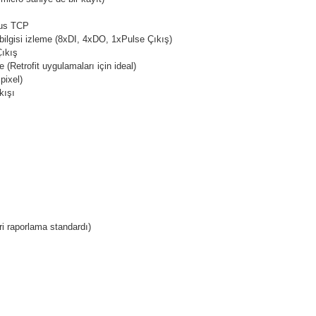
bus TCP
bilgisi izleme (8xDI, 4xDO, 1xPulse Çıkış)
ıkış
Retrofit uygulamaları için ideal)
pixel)
kışı
raporlama standardı)