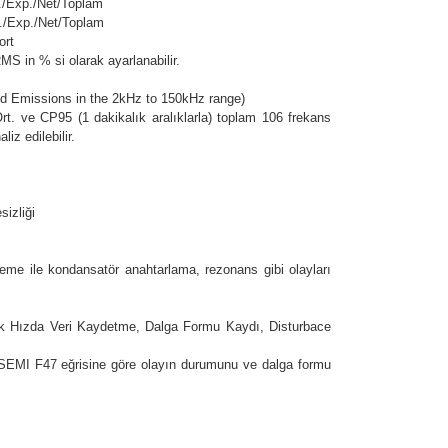
./Exp./Net/Toplam
p./Exp./Net/Toplam
ort
MS in % si olarak ayarlanabilir.
d Emissions in the 2kHz to 150kHz range)
ve CP95 (1 dakikalık aralıklarla) toplam 106 frekans
z edilebilir.
sizliği
e ile kondansatör anahtarlama, rezonans gibi olayları
Hızda Veri Kaydetme, Dalga Formu Kaydı, Disturbace
MI F47 eğrisine göre olayın durumunu ve dalga formu