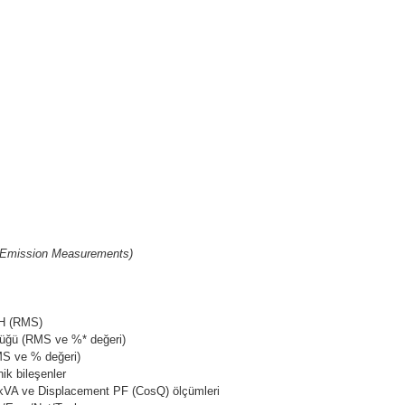
Emission Measurements)
H (RMS)
lüğü (RMS ve %* değeri)
MS ve % değeri)
k bileşenler
kVA ve Displacement PF (CosQ) ölçümleri