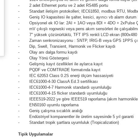
- 2 adet Ethernet portu ve 2 adet RS485 portu
- Standart iletişim protokolleri; IEC61850, modbus RTU, Mod
- Geniş IO kapasitesi ile şalter, kesici, ayırıcı vb alarm durum 
- Opsiyonel ek IO lar: 2AI + 1AO veya 8DI + 4DO + 2xPulse Ç
- mV çıkışlı rogowski veya pens akım sensörleri ile çalışabilme (
- 7" yüksek çözünürlüklü, TFT IPS renkli LCD ekran (800x480 
- Zaman senkronizasyonu : SNTP, IRIG-B veya GPS 1PPS çı
- Dip, Swell, Transient, Harmonik ve Flicker kaydı
- Olay anı dalga formu kaydı
- Olay Yönü Göstergesi
- Gelişmiş kayıt özellikleri ile aylarca kayıt
- PQDF ve COMTRADE formatında kayıt
- IEC 62053 Class 0.2S enerji ölçüm hassasiyeti
- IEC61000-4-30 ClassA Ed.3 sertifikası
- IEC61000-4-7 Harmonik standardı uyumluluğu
- IEC61000-4-15 flicker standardı uyumluluğu
- IEEE519-2022 ye göre IEEE519 raporlama (akım harmonikleri 
- EN50160 uyumlu raporlama
- Geniş çalışma sıcaklık aralığı
- Endüstriyel kompanentler ile üretim sayesinde 5 yıl garanti
- Standart tropik şartlara uyumluluk (Tropicalization)
Tipik Uygulamalar