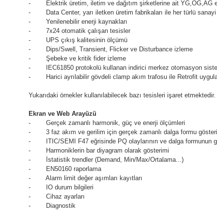
- Elektrik üretim, iletim ve dağıtım şirketlerine ait YG,OG,AG en
- Data Center, yarı iletken üretim fabrikaları ile her türlü sanayi 
- Yenilenebilir enerji kaynakları
- 7x24 otomatik çalışan tesisler
- UPS çıkış kalitesinin ölçümü
- Dips/Swell, Transient, Flicker ve Disturbance izleme
- Şebeke ve kritik fider izleme
- IEC61850 protokolü kullanan indirici merkez otomasyon siste
- Harici ayrılabilir gövdeli clamp akım trafosu ile Retrofit uygul
Yukarıdaki örnekler kullanılabilecek bazı tesisleri işaret etmektedir.
Ekran ve Web Arayüzü
- Gerçek zamanlı harmonik, güç ve enerji ölçümleri
- 3 faz akım ve gerilim için gerçek zamanlı dalga formu göster
- ITIC/SEMI F47 eğrisinde PQ olaylarının ve dalga formunun g
- Harmoniklerin bar diyagram olarak gösterimi
- İstatistik trendler (Demand, Min/Max/Ortalama...)
- EN50160 raporlama
- Alarm limit değer aşımları kayıtları
- IO durum bilgileri
- Cihaz ayarları
- Diagnostik