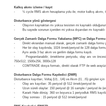
Kalkış akımı izleme / kayıt
- ½ cycle RMS akım hesaplama yolu ile, motor kalkış akımı, traf
Disturbance yönü göstergesi
- Olayının kaynaktan mı yoksa tesisten mi kaynaklı olduğunun 
- Bu sayede sorunun içeriden mi yoksa dışarıdan mı kaynaklı oldu
Gerçek Zamanlı Dalga Formu Yakalama (WFC) ve Dalga Formu
- Direkt ekrandan manual olarak, gerçek zamanlı dalga formu
- Her bir olay kaydında, 1024 örnek/periyod ile 128 dalga formu
- Aynı anda 3 faz akım ve gerilim dalga formu kaydı.
- Programlanabilir; örnekleme periyodu, olay anı ve öncesi 
750x512, 1500x256, 3000x128
- COMTRADE dosya formatı, direkt olarak FTP ile web arayüzün
Disturbance Dalga Formu Kaydedici (DWR)
Disturbance kayıtları; Voltaj (U1...U4) ve Akım (I1...I5) girişleri için
- Olay anı kayıtları: 35 periyod @ 512 örnek/periyod ile
- Uzun süreli olaylar: 150 periyod @ 16 sample / periyod ile (ener
- Kararlı Hale dönüş: 360 sn boyunca 1 periyodluk RMS kayıtlar
- Olay sonrası : 15 periyod @ 512 örnek/periyod