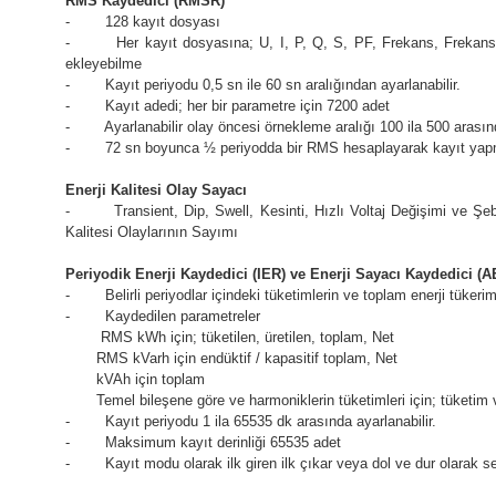
RMS Kaydedici (RMSR)
- 128 kayıt dosyası
- Her kayıt dosyasına; U, I, P, Q, S, PF, Frekans, Frekans değ
ekleyebilme
- Kayıt periyodu 0,5 sn ile 60 sn aralığından ayarlanabilir.
- Kayıt adedi; her bir parametre için 7200 adet
- Ayarlanabilir olay öncesi örnekleme aralığı 100 ila 500 arasın
- 72 sn boyunca ½ periyodda bir RMS hesaplayarak kayıt yapma öz
Enerji Kalitesi Olay Sayacı
- Transient, Dip, Swell, Kesinti, Hızlı Voltaj Değişimi ve Şebe
Kalitesi Olaylarının Sayımı
Periyodik Enerji Kaydedici (IER) ve Enerji Sayacı Kaydedici (A
- Belirli periyodlar içindeki tüketimlerin ve toplam enerji tükerim
- Kaydedilen parametreler
RMS kWh için; tüketilen, üretilen, toplam, Net
RMS kVarh için endüktif / kapasitif toplam, Net
kVAh için toplam
Temel bileşene göre ve harmoniklerin tüketimleri için; tüketim ve 
- Kayıt periyodu 1 ila 65535 dk arasında ayarlanabilir.
- Maksimum kayıt derinliği 65535 adet
- Kayıt modu olarak ilk giren ilk çıkar veya dol ve dur olarak seç