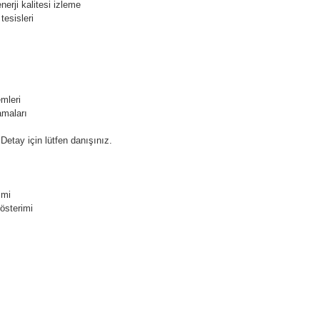
erji kalitesi izleme
tesisleri
mleri
amaları
 Detay için lütfen danışınız.
imi
österimi