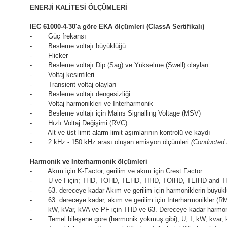
ENERJİ KALİTESİ ÖLÇÜMLERİ
IEC 61000-4-30'a göre EKA ölçümleri (ClassA Sertifikalı)
- Güç frekansı
- Besleme voltajı büyüklüğü
- Flicker
- Besleme voltajı Dip (Sag) ve Yükselme (Swell) olayları
- Voltaj kesintileri
- Transient voltaj olayları
- Besleme voltajı dengesizliği
- Voltaj harmonikleri ve Interharmonik
- Besleme voltajı için Mains Signalling Voltage (MSV)
- Hızlı Voltaj Değişimi (RVC)
- Alt ve üst limit alarm limit aşımlarının kontrolü ve kaydı
- 2 kHz - 150 kHz arası oluşan emisyon ölçümleri
(
Conducted 
Harmonik ve Interharmonik ölçümleri
- Akım için K-Factor, gerilim ve akım için Crest Factor
- U ve I için; THD, TOHD, TEHD, TIHD, TOIHD, TEIHD and T
- 63. dereceye kadar Akım ve gerilim için harmoniklerin büyük
- 63. dereceye kadar, akım ve gerilim için Interharmonikler (R
- kW, kVar, kVA ve PF için THD ve 63. Dereceye kadar harmoni
- Temel bileşene göre (harmonik yokmuş gibi); U, I, kW, kvar, 