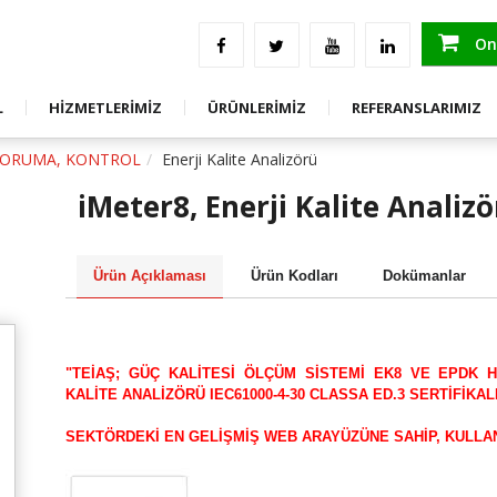
an Görseller
Ölçüm Test Ve Raporlama Hizmetleri
ENDÜSTRİYEL ÖLÇÜM, KORUMA, KONTR
Saha Uygulama
ENERJİ KALİTESİ ÇÖZÜMLERİ
Onl
GE
Eğitim
TEST VE ÖLÇÜM ÜRÜNLERİ
L
HİZMETLERİMİZ
ÜRÜNLERİMİZ
REFERANSLARIMIZ
GE
Danışmanlık
STOK FAZLASI ÜRÜNLER
KORUMA, KONTROL
Enerji Kalite Analizörü
iMeter8, Enerji Kalite Analiz
Ürün Açıklaması
Ürün Kodları
Dokümanlar
"TEİAŞ; GÜÇ KALİTESİ ÖLÇÜM SİSTEMİ EK8 VE EPDK H
KALİTE ANALİZÖRÜ IEC61000-4-30 CLASSA ED.3 SERTİFİKAL
SEKTÖRDEKİ EN GELİŞMİŞ WEB ARAYÜZÜNE SAHİP, KULLA