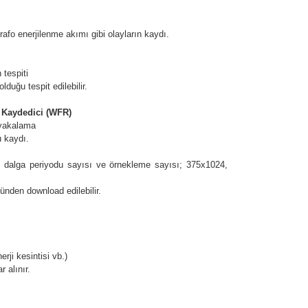
o enerjilenme akımı gibi olayların kaydı.
tespiti
ğu tespit edilebilir.
 Kaydedici (WFR)
 yakalama
 kaydı.
dalga periyodu sayısı ve örnekleme sayısı; 375x1024,
den download edilebilir.
ji kesintisi vb.)
 alınır.