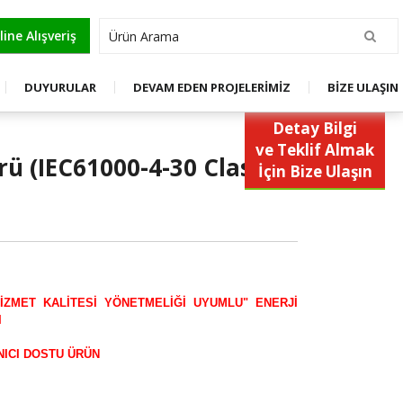
OL
ine Alışveriş
DUYURULAR
DEVAM EDEN PROJELERİMİZ
BİZE ULAŞIN
Detay Bilgi
ve Teklif Almak
örü (IEC61000-4-30 ClassA)
İçin Bize Ulaşın
İZMET KALİTESİ YÖNETMELİĞİ UYUMLU" ENERJİ
I
NICI DOSTU ÜRÜN