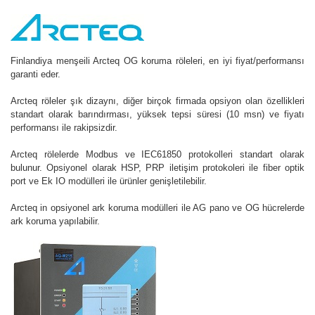
Finlandiya menşeili Arcteq OG koruma röleleri, en iyi fiyat/performansı
garanti eder.
Arcteq röleler şık dizaynı, diğer birçok firmada opsiyon olan özellikleri
standart olarak barındırması, yüksek tepsi süresi (10 msn) ve fiyatı
performansı ile rakipsizdir.
Arcteq rölelerde Modbus ve IEC61850 protokolleri standart olarak
bulunur. Opsiyonel olarak HSP, PRP iletişim protokoleri ile fiber optik
port ve Ek IO modülleri ile ürünler genişletilebilir.
Arcteq in opsiyonel ark koruma modülleri ile AG pano ve OG hücrelerde
ark koruma yapılabilir.