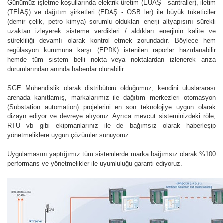
Günümüz işletme koşullarında elektrik üretim (EUAŞ - santraller), iletim
(TEİAŞ) ve dağıtım şirketleri (EDAŞ - OSB ler) ile büyük tüketiciler
(demir çelik, petro kimya) sorumlu oldukları enerji altyapısını sürekli
uzaktan izleyerek sisteme verdikleri / aldıkları enerjinin kalite ve
sürekliliği devamlı olarak kontrol etmek zorundadır. Böylece hem
regülasyon kurumuna karşı (EPDK) istenilen raporlar hazırlanabilir
hemde tüm sistem belli nokta veya noktalardan izlenerek arıza
durumlarından anında haberdar olunabilir.
SGE Mühendislik olarak distribütörü olduğumuz, kendini uluslararası
arenada kanıtlamış, markalarımız ile dağıtım merkezleri otomasyon
(Substation automation) projelerini en son teknolojiye uygun olarak
dizayn ediyor ve devreye alıyoruz. Ayrıca mevcut sisteminizdeki röle,
RTU vb gibi ekipmanlarınız ile de bağımsız olarak haberleşip
yönetmeliklere uygun çözümler sunuyoruz.
Uygulamasını yaptığımız tüm sistemlerde marka bağımsız olarak %100
performans ve yönetmelikler ile uyumluluğu garanti ediyoruz.