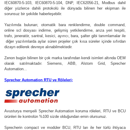
IEC60870-5-103, IEC60870-5-104, DNP, IEC62056-21, Modbus dahil
diğer yüzlerce dahili protokolü ile dünyada bilinen her ekipman ile
sorunsuz bir şekilde haberleşebilir.
Yazılımda bulunan; otomatik bara renklendirme, double command,
online scl dosyası indirme, gelişmiş yetkilendirme, arıza yeri tespiti,
trafo, jeneratör, santral, kesici, ayırıcı, bara, şalter gibi tanımlamalar ile
diğer yazılımlarda aylar süren projeler çok kısa süreler içinde sıfırdan
dizayn edilerek devreye alınabilmektedir.
Zenon bugün bilinen bir çok marka tarafından kendi isimleri altında OEM
olarak satılmaktadır. Siemens, ABB, Alstom Grid, Sprecher
Automation...
Sprecher Automation RTU ve Röleleri;
Avusturya menşeili Sprecher Automation koruma röleleri, RTU ve BCU
ürünleri ile kontrolün %100 sizde olduğundan emin olursunuz.
Sprecherin compact ve modüler BCU, RTU ları ile her türlü ihtiyaca