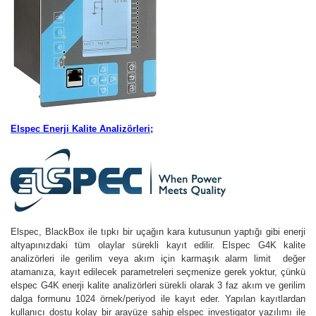
Elspec Enerji Kalite Analizörleri;
Elspec, BlackBox ile tıpkı bir uçağın kara kutusunun yaptığı gibi enerji
altyapınızdaki tüm olaylar sürekli kayıt edilir. Elspec G4K kalite
analizörleri ile gerilim veya akım için karmaşık alarm limit değer
atamanıza, kayıt edilecek parametreleri seçmenize gerek yoktur, çünkü
elspec G4K enerji kalite analizörleri sürekli olarak 3 faz akım ve gerilim
dalga formunu 1024 örnek/periyod ile kayıt eder. Yapılan kayıtlardan
kullanıcı dostu kolay bir arayüze sahip elspec investigator yazılımı ile