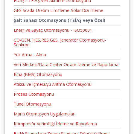
EDAŞ - TEİAŞ Veri Aktarım Otomasyonu
GES Scada-Üretim Limitleme-Solar Dizi İzleme
Şalt Sahası Otomasyonu (TEİAŞ veya Özel)
Enerji ve Sayaç Otomasyonu - ISO50001
CO-GEN, HES,RES,GES, Jeneratör Otomasyonu-
Senkron
Yük Atma - Alma
Veri Merkezi/Data Center Ortam İzleme ve Raporlama
Bina (BMS) Otomasyonu
Atıksu ve İçmesuyu Arıtma Otomasyonu
Proses Otomasyonu
Tünel Otomasyonu
Marin Otomasyon Uygulamaları
Kompresör Verimliliği İzleme ve Raporlama
Farklı Scada ların Zenon Scada ya Dönüştürülmesi