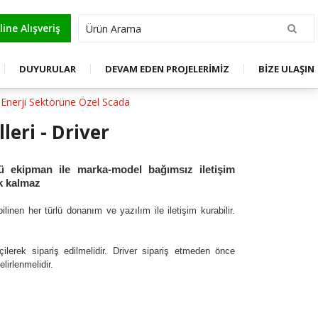
OL
ine Alışveriş
DUYURULAR
DEVAM EDEN PROJELERİMİZ
BİZE ULAŞIN
 Enerji Sektörüne Özel Scada
leri - Driver
lü ekipman ile marka-model bağımsız iletişim
ek kalmaz
linen her türlü donanım ve yazılım ile iletişim kurabilir.
çilerek sipariş edilmelidir. Driver sipariş etmeden önce
belirlenmelidir.