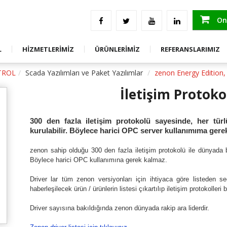
an Görseller
Ölçüm Test Ve Raporlama Hizmetleri
ENDÜSTRİYEL ÖLÇÜM, KORUMA, KONTR
Saha Uygulama
ENERJİ KALİTESİ ÇÖZÜMLERİ
Onl
GE
Eğitim
TEST VE ÖLÇÜM ÜRÜNLERİ
L
HİZMETLERİMİZ
ÜRÜNLERİMİZ
REFERANSLARIMIZ
GE
Danışmanlık
STOK FAZLASI ÜRÜNLER
TROL
Scada Yazılımları ve Paket Yazılımlar
zenon Energy Edition,
İletişim Protokol
300 den fazla iletişim protokolü sayesinde, her tür
kurulabilir. Böylece harici OPC server kullanımıma ger
zenon sahip olduğu 300 den fazla iletişim protokolü ile dünyada bi
Böylece harici OPC kullanımına gerek kalmaz.
Driver lar tüm zenon versiyonları için ihtiyaca göre listeden se
haberleşilecek ürün / ürünlerin listesi çıkartılıp iletişim protokolleri 
Driver sayısına bakıldığında zenon dünyada rakip ara liderdir.