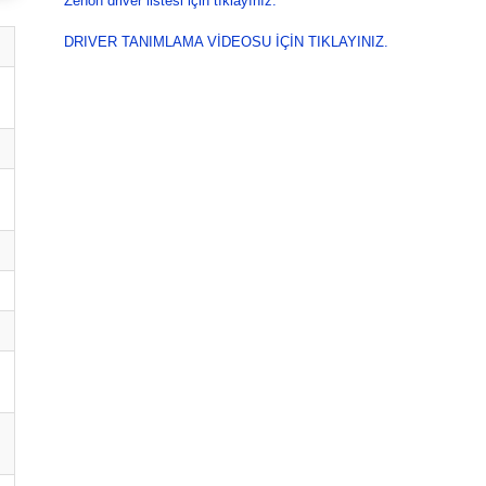
Zenon driver listesi için tıklayınız.
DRIVER TANIMLAMA VİDEOSU İÇİN TIKLAYINIZ.