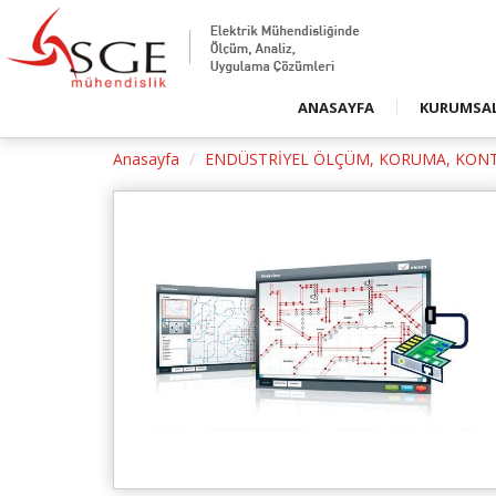
Firmamızd
Duyurular
Basında S
ANASAYFA
KURUMSA
Basında S
Anasayfa
ENDÜSTRİYEL ÖLÇÜM, KORUMA, KON