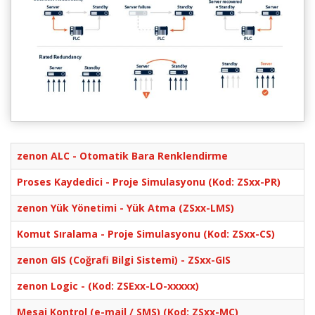
zenon ALC - Otomatik Bara Renklendirme
Proses Kaydedici - Proje Simulasyonu (Kod: ZSxx-PR)
zenon Yük Yönetimi - Yük Atma (ZSxx-LMS)
Komut Sıralama - Proje Simulasyonu (Kod: ZSxx-CS)
zenon GIS (Coğrafi Bilgi Sistemi) - ZSxx-GIS
zenon Logic - (Kod: ZSExx-LO-xxxxx)
Mesaj Kontrol (e-mail / SMS) (Kod: ZSxx-MC)