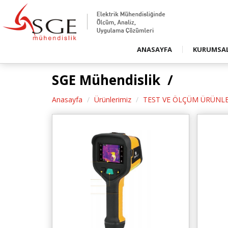
Firmamızd
Duyurular
Basında S
ANASAYFA
KURUMSA
Basında S
SGE Mühendislik /
Anasayfa
Ürünlerimiz
TEST VE ÖLÇÜM ÜRÜNLE