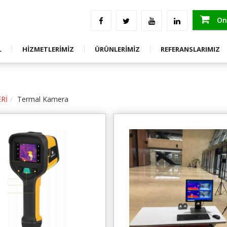
an Görseller
Ölçüm Test Ve Raporlama Hizmetleri
ENDÜSTRİYEL ÖLÇÜM, KORUMA, KONTR
Saha Uygulama
ENERJİ KALİTESİ ÇÖZÜMLERİ
Onl
GE
Eğitim
TEST VE ÖLÇÜM ÜRÜNLERİ
L
HİZMETLERİMİZ
ÜRÜNLERİMİZ
REFERANSLARIMIZ
GE
Danışmanlık
STOK FAZLASI ÜRÜNLER
Rİ
Termal Kamera