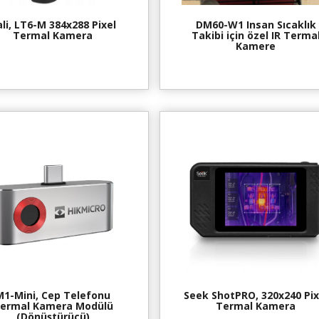
li, LT6-M 384x288 Pixel
DM60-W1 Insan Sıcaklık
Termal Kamera
Takibi için özel IR Terma
Kamere
M1-Mini, Cep Telefonu
Seek ShotPRO, 320x240 Pix
ermal Kamera Modülü
Termal Kamera
(Dönüştürücü)