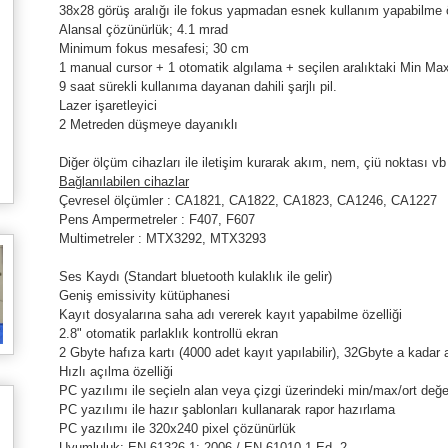
38x28 görüş aralığı ile fokus yapmadan esnek kullanım yapabilme ö
Alansal çözünürlük; 4.1 mrad
Minimum fokus mesafesi; 30 cm
1 manual cursor + 1 otomatik algılama + seçilen aralıktaki Min Max
9 saat sürekli kullanıma dayanan dahili şarjlı pil.
Lazer işaretleyici
2 Metreden düşmeye dayanıklı
Diğer ölçüm cihazları ile iletişim kurarak akım, nem, çiü noktası vb
Bağlanılabilen cihazlar
Çevresel ölçümler : CA1821, CA1822, CA1823, CA1246, CA1227
Pens Ampermetreler : F407, F607
Multimetreler : MTX3292, MTX3293
Ses Kaydı (Standart bluetooth kulaklık ile gelir)
Geniş emissivity kütüphanesi
Kayıt dosyalarına saha adı vererek kayıt yapabilme özelliği
2.8" otomatik parlaklık kontrollü ekran
2 Gbyte hafıza kartı (4000 adet kayıt yapılabilir), 32Gbyte a kadar art
Hızlı açılma özelliği
PC yazılımı ile seçieln alan veya çizgi üzerindeki min/max/ort değ
PC yazılımı ile hazır şablonları kullanarak rapor hazırlama
PC yazılımı ile 320x240 pixel çözünürlük
Uyumluluk: EN 61326-1: 2006 / EN 61010-1 Ed. 2