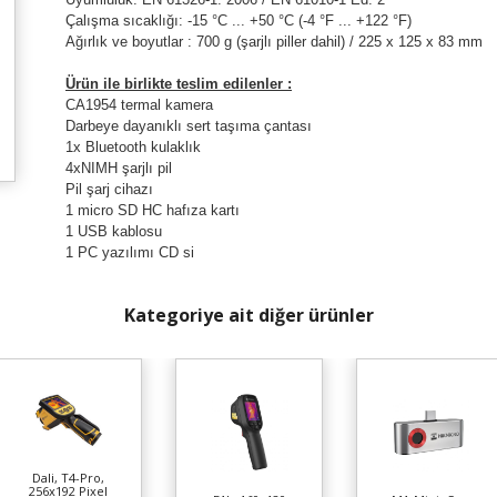
Çalışma sıcaklığı: -15 °C ... +50 °C (-4 °F ... +122 °F)
Ağırlık ve boyutlar : 700 g (şarjlı piller dahil) / 225 x 125 x 83 mm
Ürün ile birlikte teslim edilenler :
CA1954 termal kamera
Darbeye dayanıklı sert taşıma çantası
1x Bluetooth kulaklık
4xNIMH şarjlı pil
Pil şarj cihazı
1 micro SD HC hafıza kartı
1 USB kablosu
1 PC yazılımı CD si
Kategoriye ait diğer ürünler
Dali, T4-Pro,
256x192 Pixel