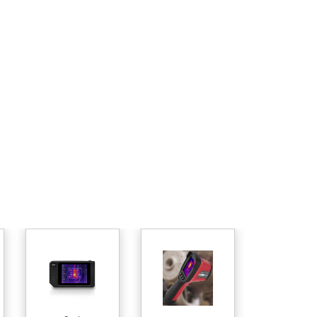
Termal
Kamer
Kiralam