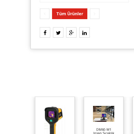
Tüm Ürünler
DM60-W1
Insan Sıcaklık