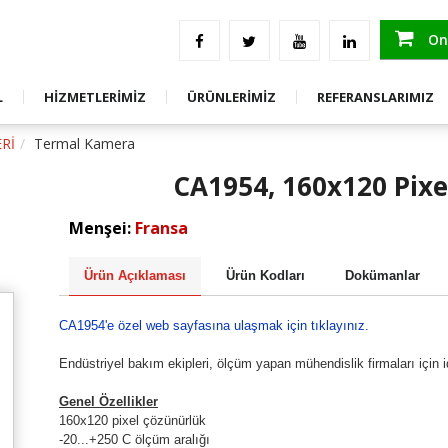
an Görseller
Ölçüm Test Ve Raporlama Hizmetleri
ENDÜSTRİYEL ÖLÇÜM, KORUMA, KONTR
Saha Uygulama
ENERJİ KALİTESİ ÇÖZÜMLERİ
Onl
GE
Eğitim
TEST VE ÖLÇÜM ÜRÜNLERİ
L
HİZMETLERİMİZ
ÜRÜNLERİMİZ
REFERANSLARIMIZ
GE
Danışmanlık
STOK FAZLASI ÜRÜNLER
Rİ
Termal Kamera
CA1954, 160x120 Pix
Menşei:
Fransa
Ürün Açıklaması
Ürün Kodları
Dokümanlar
CA1954'e özel web sayfasına ulaşmak için tıklayınız.
Endüstriyel bakım ekipleri, ölçüm yapan mühendislik firmaları için i
Genel Özellikler
160x120 pixel çözünürlük
-20...+250 C ölçüm aralığı