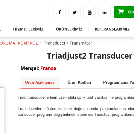
an Görseller
Ölçüm Test Ve Raporlama Hizmetleri
ENDÜSTRİYEL ÖLÇÜM, KORUMA, KONTR
Saha Uygulama
ENERJİ KALİTESİ ÇÖZÜMLERİ
Onl
GE
Eğitim
TEST VE ÖLÇÜM ÜRÜNLERİ
L
HİZMETLERİMİZ
ÜRÜNLERİMİZ
REFERANSLARIMIZ
GE
Danışmanlık
STOK FAZLASI ÜRÜNLER
KORUMA, KONTROL
Transducer / Transmitter
Triadjust2 Transducer
Menşei:
Fransa
Ürün Açıklaması
Ürün Kodları
Programlama Ya
Triad transducerlerlerin üzerindeki optik port vasıtası ile programl
Transducerler müşteri istekleri doğrultusunda programlanmış ol
transducer programı değiştirilmek istenir ise TriadJust programlama