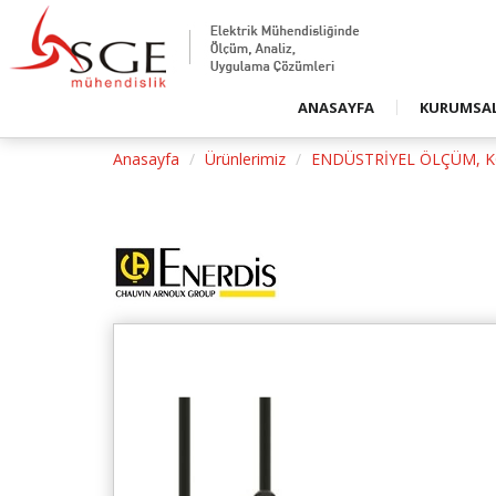
Firmamızd
Duyurular
Basında S
ANASAYFA
KURUMSA
Basında S
Anasayfa
Ürünlerimiz
ENDÜSTRİYEL ÖLÇÜM, 